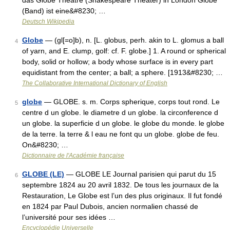
das Globe Theatre (Shakespeare Theater) in London Globe
(Band) ist eine&#8230; …
Deutsch Wikipedia
Globe
— (gl[=o]b), n. [L. globus, perh. akin to L. glomus a ball
4
of yarn, and E. clump, golf: cf. F. globe.] 1. A round or spherical
body, solid or hollow; a body whose surface is in every part
equidistant from the center; a ball; a sphere. [1913&#8230; …
The Collaborative International Dictionary of English
globe
— GLOBE. s. m. Corps spherique, corps tout rond. Le
5
centre d un globe. le diametre d un globe. la circonference d
un globe. la superficie d un globe. le globe du monde. le globe
de la terre. la terre & l eau ne font qu un globe. globe de feu.
On&#8230; …
Dictionnaire de l'Académie française
GLOBE (LE)
— GLOBE LE Journal parisien qui parut du 15
6
septembre 1824 au 20 avril 1832. De tous les journaux de la
Restauration, Le Globe est l’un des plus originaux. Il fut fondé
en 1824 par Paul Dubois, ancien normalien chassé de
l’université pour ses idées …
Encyclopédie Universelle