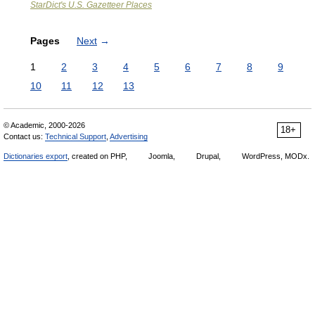
StarDict's U.S. Gazetteer Places
Pages
Next
→
1
2
3
4
5
6
7
8
9
10
11
12
13
© Academic, 2000-2026
18+
Contact us:
Technical Support
,
Advertising
Dictionaries export
, created on PHP,
Joomla,
Drupal,
WordPress, MODx.