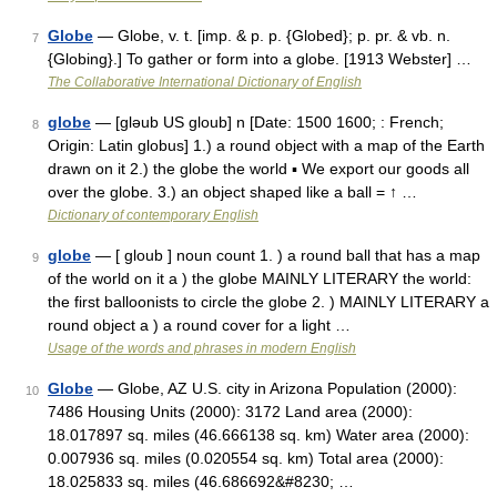
Globe
— Globe, v. t. [imp. & p. p. {Globed}; p. pr. & vb. n.
7
{Globing}.] To gather or form into a globe. [1913 Webster] …
The Collaborative International Dictionary of English
globe
— [gləub US gloub] n [Date: 1500 1600; : French;
8
Origin: Latin globus] 1.) a round object with a map of the Earth
drawn on it 2.) the globe the world ▪ We export our goods all
over the globe. 3.) an object shaped like a ball = ↑ …
Dictionary of contemporary English
globe
— [ gloub ] noun count 1. ) a round ball that has a map
9
of the world on it a ) the globe MAINLY LITERARY the world:
the first balloonists to circle the globe 2. ) MAINLY LITERARY a
round object a ) a round cover for a light …
Usage of the words and phrases in modern English
Globe
— Globe, AZ U.S. city in Arizona Population (2000):
10
7486 Housing Units (2000): 3172 Land area (2000):
18.017897 sq. miles (46.666138 sq. km) Water area (2000):
0.007936 sq. miles (0.020554 sq. km) Total area (2000):
18.025833 sq. miles (46.686692&#8230; …