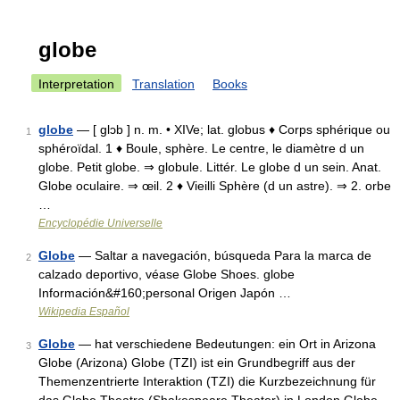
globe
Interpretation
Translation
Books
globe
— [ glɔb ] n. m. • XIVe; lat. globus ♦ Corps sphérique ou
1
sphéroïdal. 1 ♦ Boule, sphère. Le centre, le diamètre d un
globe. Petit globe. ⇒ globule. Littér. Le globe d un sein. Anat.
Globe oculaire. ⇒ œil. 2 ♦ Vieilli Sphère (d un astre). ⇒ 2. orbe
…
Encyclopédie Universelle
Globe
— Saltar a navegación, búsqueda Para la marca de
2
calzado deportivo, véase Globe Shoes. globe
Información&#160;personal Origen Japón …
Wikipedia Español
Globe
— hat verschiedene Bedeutungen: ein Ort in Arizona
3
Globe (Arizona) Globe (TZI) ist ein Grundbegriff aus der
Themenzentrierte Interaktion (TZI) die Kurzbezeichnung für